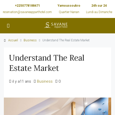
+2250778188471
Yamoussoukro
24h sur 24
reservation@savaneapparthotel.com
Quartier Nanan
Lundi au Dimanche
Accueil
Business
Understand The Real Estate Market
Understand The Real
Estate Market
il y a11 ans
Business
0