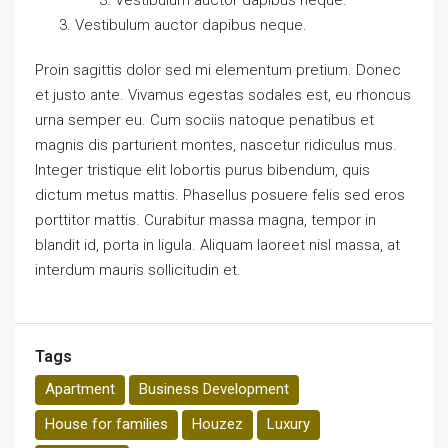
Vestibulum auctor dapibus neque.
Vestibulum auctor dapibus neque.
Proin sagittis dolor sed mi elementum pretium. Donec
et justo ante. Vivamus egestas sodales est, eu rhoncus
urna semper eu. Cum sociis natoque penatibus et
magnis dis parturient montes, nascetur ridiculus mus.
Integer tristique elit lobortis purus bibendum, quis
dictum metus mattis. Phasellus posuere felis sed eros
porttitor mattis. Curabitur massa magna, tempor in
blandit id, porta in ligula. Aliquam laoreet nisl massa, at
interdum mauris sollicitudin et.
Tags
Apartment
Business Development
House for families
Houzez
Luxury