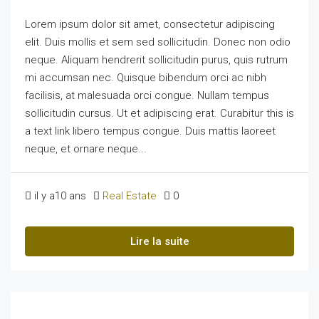
Lorem ipsum dolor sit amet, consectetur adipiscing
elit. Duis mollis et sem sed sollicitudin. Donec non odio
neque. Aliquam hendrerit sollicitudin purus, quis rutrum
mi accumsan nec. Quisque bibendum orci ac nibh
facilisis, at malesuada orci congue. Nullam tempus
sollicitudin cursus. Ut et adipiscing erat. Curabitur this is
a text link libero tempus congue. Duis mattis laoreet
neque, et ornare neque...
il y a10 ans
Real Estate
0
Lire la suite