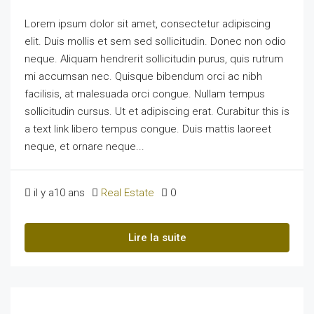
Lorem ipsum dolor sit amet, consectetur adipiscing
elit. Duis mollis et sem sed sollicitudin. Donec non odio
neque. Aliquam hendrerit sollicitudin purus, quis rutrum
mi accumsan nec. Quisque bibendum orci ac nibh
facilisis, at malesuada orci congue. Nullam tempus
sollicitudin cursus. Ut et adipiscing erat. Curabitur this is
a text link libero tempus congue. Duis mattis laoreet
neque, et ornare neque...
il y a10 ans
Real Estate
0
Lire la suite