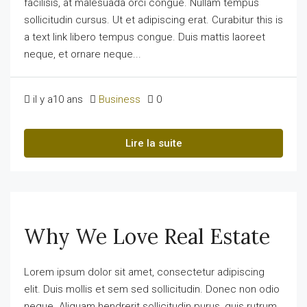
facilisis, at malesuada orci congue. Nullam tempus
sollicitudin cursus. Ut et adipiscing erat. Curabitur this is
a text link libero tempus congue. Duis mattis laoreet
neque, et ornare neque...
il y a10 ans
Business
0
Lire la suite
Why We Love Real Estate
Lorem ipsum dolor sit amet, consectetur adipiscing
elit. Duis mollis et sem sed sollicitudin. Donec non odio
neque. Aliquam hendrerit sollicitudin purus, quis rutrum