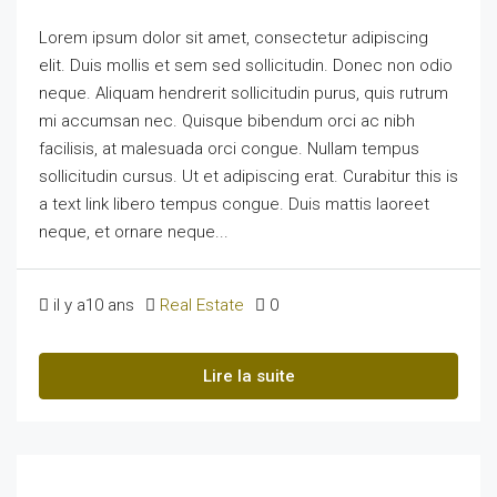
Lorem ipsum dolor sit amet, consectetur adipiscing
elit. Duis mollis et sem sed sollicitudin. Donec non odio
neque. Aliquam hendrerit sollicitudin purus, quis rutrum
mi accumsan nec. Quisque bibendum orci ac nibh
facilisis, at malesuada orci congue. Nullam tempus
sollicitudin cursus. Ut et adipiscing erat. Curabitur this is
a text link libero tempus congue. Duis mattis laoreet
neque, et ornare neque...
il y a10 ans
Real Estate
0
Lire la suite