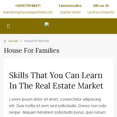
+2250778188471
Yamoussoukro
24h sur 24
reservation@savaneapparthotel.com
Quartier Nanan
Lundi au Dimanche
Accueil
House for families
House For Families
Skills That You Can Learn
In The Real Estate Market
Lorem ipsum dolor sit amet, consectetur adipiscing
elit. Duis mollis et sem sed sollicitudin. Donec non odio
neque. Aliquam hendrerit sollicitudin purus, quis rutrum