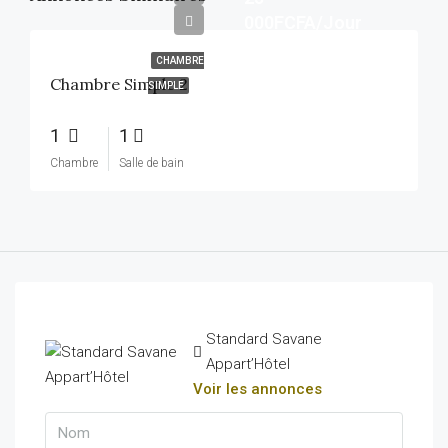
000FCFA/Jour
CHAMBRE
Chambre Simple 2
SIMPLE
1
1
Chambre
Salle de bain
Standard Savane
Appart’Hôtel
Voir les annonces