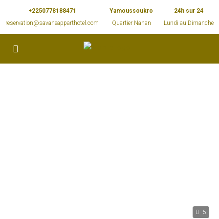
+2250778188471
Yamoussoukro
24h sur 24
reservation@savaneapparthotel.com
Quartier Nanan
Lundi au Dimanche
5