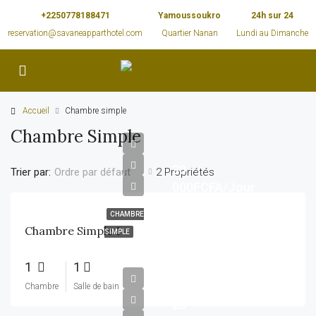
+2250778188471
Yamoussoukro
24h sur 24
reservation@savaneapparthotel.com
Quartier Nanan
Lundi au Dimanche
Accueil
Chambre simple
Chambre Simple
30
Trier par:
2 Propriétés
Ordre par défaut
000FCFA/Jour
CHAMBRE
Chambre Simple 1
SIMPLE
1
1
Chambre
Salle de bain
25