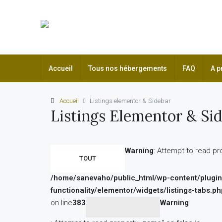
Accueil
Tous nos hébergements
FAQ
A p
Accueil
Listings elementor & Sidebar
Listings Elementor & Si
Warning
: Attempt to read pr
TOUT
/home/sanevaho/public_html/wp-content/plugi
functionality/elementor/widgets/listings-tabs.ph
on line
383
Warning