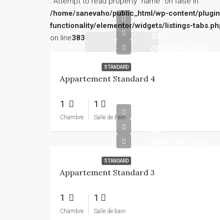
: Attempt to read property "name" on false in
/home/sanevaho/public_html/wp-content/plugi
functionality/elementor/widgets/listings-tabs.ph
35
on line
383
000FCFA/Jour
STANDARD
Appartement Standard 4
1
1
Chambre
Salle de bain
35
000FCFA/Jour
STANDARD
Appartement Standard 3
1
1
Chambre
Salle de bain