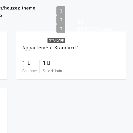
ns/houzez-theme-
p
35
000FCFA/Jour
STANDARD
Appartement Standard 1
1
1
Chambre
Salle de bain