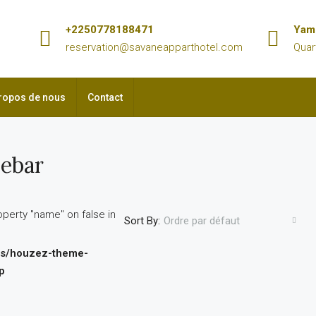
+2250778188471
Yam
reservation@savaneapparthotel.com
Quar
ropos de nous
Contact
debar
operty "name" on false in
Sort By:
Ordre par défaut
ns/houzez-theme-
p