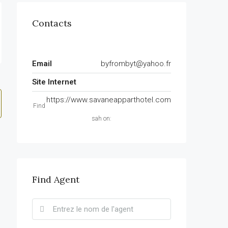
Contacts
Email
byfrombyt@yahoo.fr
Site Internet
https://www.savaneapparthotel.com
Find
sah on:
Find Agent